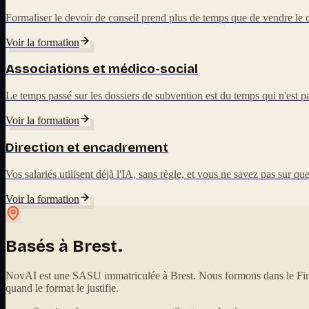
Formaliser le devoir de conseil prend plus de temps que de vendre le c
Voir la formation
Associations et médico-social
Le temps passé sur les dossiers de subvention est du temps qui n'est
Voir la formation
Direction et encadrement
Vos salariés utilisent déjà l'IA, sans règle, et vous ne savez pas sur q
Voir la formation
Basés à Brest.
NovAI est une SASU immatriculée à Brest. Nous formons dans le Finis
quand le format le justifie.