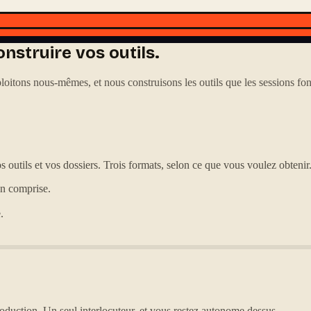
nstruire vos outils.
itons nous-mêmes, et nous construisons les outils que les sessions font
s outils et vos dossiers. Trois formats, selon ce que vous voulez obtenir
on comprise.
.
oduction. Un seul interlocuteur, et vous restez autonome dessus.