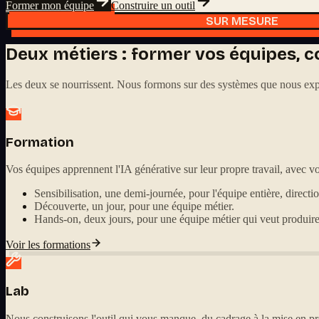
Former mon équipe
Construire un outil
SUR MESURE
Deux métiers : former vos équipes, co
Les deux se nourrissent. Nous formons sur des systèmes que nous explo
Formation
Vos équipes apprennent l'IA générative sur leur propre travail, avec vo
Sensibilisation, une demi-journée, pour l'équipe entière, directi
Découverte, un jour, pour une équipe métier.
Hands-on, deux jours, pour une équipe métier qui veut produire
Voir les formations
Lab
Nous construisons l'outil qui vous manque, du cadrage à la mise en pr