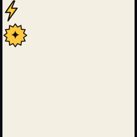
22
Langues couvertes par le pipeline de traduction IA
24 000+
Pages servies avec ISR