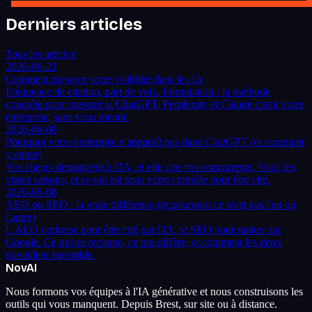
Derniers articles
Tous les articles
2026-06-21
Comment mesurer votre visibilité dans les IA
Fréquence de citation, part de voix, formulation : la méthode
concrète pour mesurer si ChatGPT, Perplexity et Claude citent votre
entreprise, sans vous mentir.
2026-06-08
Pourquoi votre entreprise n'apparaît pas dans ChatGPT (et comment
y entrer)
Vos clients demandent à l'IA, et elle cite vos concurrents. Voici les
vraies raisons, et ce qui est sous votre contrôle pour être cité.
2026-06-08
AEO ou SEO : la vraie différence (et pourquoi ce n'est pas l'un ou
l'autre)
L'AEO optimise pour être cité par l'IA, le SEO pour ranker sur
Google. Ce qui se recoupe, ce qui diffère, et comment les deux
travaillent ensemble.
Nov
AI
Nous formons vos équipes à l'IA générative et nous construisons les
outils qui vous manquent. Depuis Brest, sur site ou à distance.