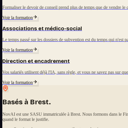
Formaliser le devoir de conseil prend plus de temps que de vendre le c
Voir la formation
Associations et médico-social
Le temps passé sur les dossiers de subvention est du temps qui n'est
Voir la formation
Direction et encadrement
Vos salariés utilisent déjà l'IA, sans règle, et vous ne savez pas sur q
Voir la formation
Basés à Brest.
NovAI est une SASU immatriculée à Brest. Nous formons dans le Finis
quand le format le justifie.