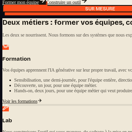
Former mon équipe
Construire un outil
SUR MESURE
Deux métiers : former vos équipes, co
Les deux se nourrissent. Nous formons sur des systèmes que nous explo
Formation
Vos équipes apprennent l'IA générative sur leur propre travail, avec vo
Sensibilisation, une demi-journée, pour l'équipe entière, directi
Découverte, un jour, pour une équipe métier.
Hands-on, deux jours, pour une équipe métier qui veut produire
Voir les formations
Lab
Nous construisons l'outil qui vous manque, du cadrage à la mise en pr