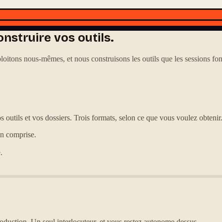
nstruire vos outils.
itons nous-mêmes, et nous construisons les outils que les sessions font
s outils et vos dossiers. Trois formats, selon ce que vous voulez obtenir
on comprise.
.
oduction. Un seul interlocuteur, et vous restez autonome dessus.