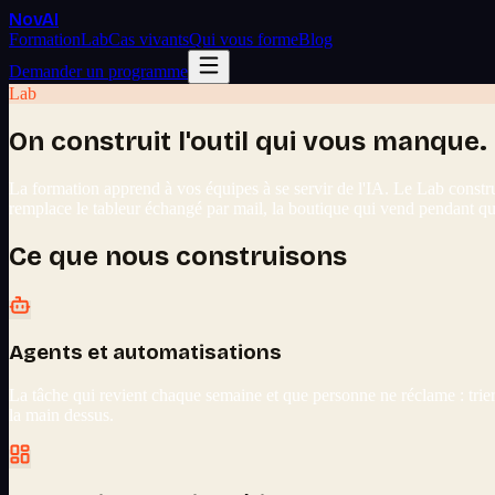
Nov
AI
Formation
Lab
Cas vivants
Qui vous forme
Blog
Demander un programme
Lab
On construit l'outil qui vous manque.
La formation apprend à vos équipes à se servir de l'IA. Le Lab construi
remplace le tableur échangé par mail, la boutique qui vend pendant que
Ce que nous construisons
Agents et automatisations
La tâche qui revient chaque semaine et que personne ne réclame : trie
la main dessus.