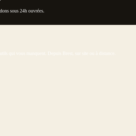
ndons sous 24h ouvrées.
tils qui vous manquent. Depuis Brest, sur site ou à distance.