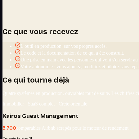
.
Ce que vous recevez
L'outil en production, sur vos propres accès.
Le code et la documentation de ce qui a été construit.
Une prise en main avec les personnes qui vont s'en servir au
Votre autonomie : vous ajoutez, modifiez et pilotez sans repa
Ce qui tourne déjà
Quatre systèmes en production, ouvrables tout de suite. Les chiffres c
Immobilier · SaaS complet · Crète orientale
Kairos Guest Management
5 700
comparables Airbnb scrapés pour le moteur de rendement