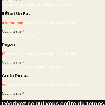
Ouvrir le site
Commerce · E-commerce · Spiritueux · Brest
Il Était Un Fût
4 semaines
du brief à la boutique en ligne livrée
Ouvrir le site
Fintech · Recouvrement · France
Payzo
17
routes API (factures, clients, pipeline, LRE, billing)
Ouvrir le site
Tourisme · Guide multilingue · Live data
Crète Direct
22
langues couvertes par le pipeline de traduction IA
Ouvrir le site
Décrivez ce qui vous coûte du temps