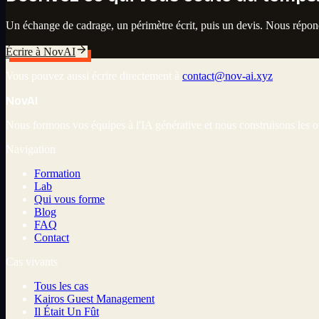
Un échange de cadrage, un périmètre écrit, puis un devis. Nous répo
Écrire à NovAI
Vous pouvez aussi écrire directement à
contact@nov-ai.xyz
Nov
AI
Nous formons vos équipes à l'IA générative et nous construisons les ou
Navigation
Formation
Lab
Qui vous forme
Blog
FAQ
Contact
Cas vivants
Tous les cas
Kairos Guest Management
Il Était Un Fût