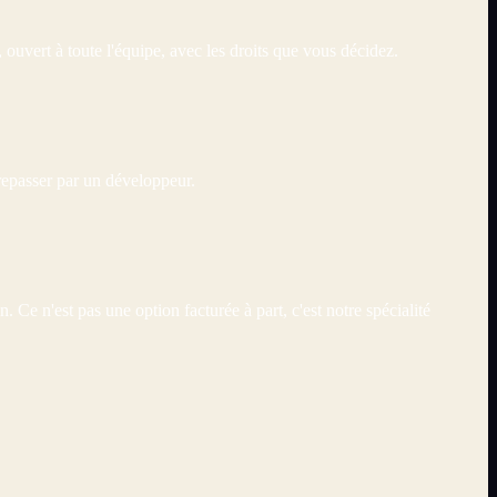
 ouvert à toute l'équipe, avec les droits que vous décidez.
repasser par un développeur.
Ce n'est pas une option facturée à part, c'est notre spécialité