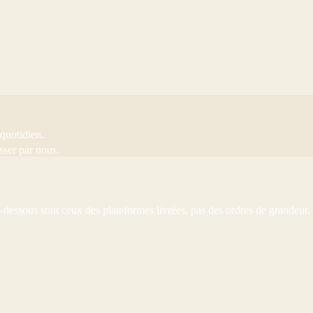
 quotidien.
sser par nous.
i-dessous sont ceux des plateformes livrées, pas des ordres de grandeur.