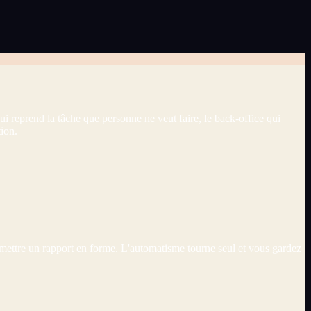
ui reprend la tâche que personne ne veut faire, le back-office qui
ion.
 mettre un rapport en forme. L'automatisme tourne seul et vous gardez