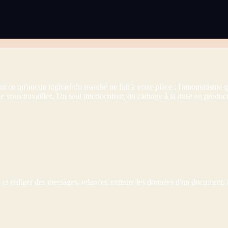
t ce qu'aucun logiciel du marché ne fait à votre place : l'automatisme q
 vous travaillez. Un seul interlocuteur, du cadrage à la mise en product
r et rédiger des messages, relancer, extraire les données d'un document,