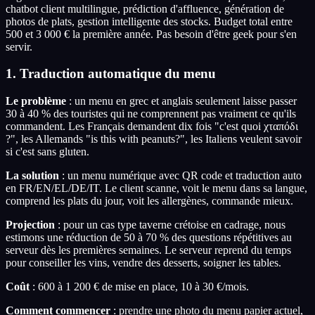
chatbot client multilingue, prédiction d'affluence, génération de
photos de plats, gestion intelligente des stocks. Budget total entre
500 et 3 000 € la première année. Pas besoin d'être geek pour s'en
servir.
1. Traduction automatique du menu
Le problème
: un menu en grec et anglais seulement laisse passer
30 à 40 % des touristes qui ne comprennent pas vraiment ce qu'ils
commandent. Les Français demandent dix fois "c'est quoi χταπόδι
?", les Allemands "is this with peanuts?", les Italiens veulent savoir
si c'est sans gluten.
La solution
: un menu numérique avec QR code et traduction auto
en FR/EN/EL/DE/IT. Le client scanne, voit le menu dans sa langue,
comprend les plats du jour, voit les allergènes, commande mieux.
Projection
: pour un cas type taverne crétoise en cadrage, nous
estimons une réduction de 50 à 70 % des questions répétitives au
serveur dès les premières semaines. Le serveur reprend du temps
pour conseiller les vins, vendre des desserts, soigner les tables.
Coût
: 600 à 1 200 € de mise en place, 10 à 30 €/mois.
Comment commencer
: prendre une photo du menu papier actuel,