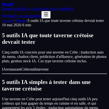
Nov
AI
Formation
Lab
Cas vivants
Qui vous forme
Blog
Demander un programme
Accueil
·
Journal
·
5 outils IA que toute taverne crétoise devrait tester
10 mai 2026
·
6 min
5 outils IA que toute taverne crétoise
devrait tester
Cinq outils IA concrets pour une taverne en Crète : traduction auto
du menu, chatbot client, prédiction d'affluence, génération de photos
plats, gestion stock IA. Cas type taverne crétoise inclus.
IA
restaurant
Crète
outils
taverne
5 outils IA simples à tester dans une
taverne crétoise
Une taverne en Crète peut tester aujourd'hui cinq outils IA peu
coûteux qui font gagner du temps en cuisine et en salle, et qui
augmentent les avis 5 étoiles : traduction automatique du menu,