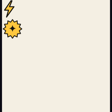
22
Langues couvertes par le pipeline de traduction IA
24 000+
Pages servies avec ISR