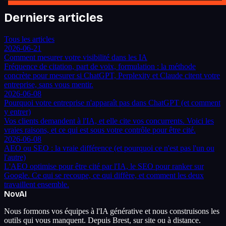
Derniers articles
Tous les articles
2026-06-21
Comment mesurer votre visibilité dans les IA
Fréquence de citation, part de voix, formulation : la méthode
concrète pour mesurer si ChatGPT, Perplexity et Claude citent votre
entreprise, sans vous mentir.
2026-06-08
Pourquoi votre entreprise n'apparaît pas dans ChatGPT (et comment
y entrer)
Vos clients demandent à l'IA, et elle cite vos concurrents. Voici les
vraies raisons, et ce qui est sous votre contrôle pour être cité.
2026-06-08
AEO ou SEO : la vraie différence (et pourquoi ce n'est pas l'un ou
l'autre)
L'AEO optimise pour être cité par l'IA, le SEO pour ranker sur
Google. Ce qui se recoupe, ce qui diffère, et comment les deux
travaillent ensemble.
Nov
AI
Nous formons vos équipes à l'IA générative et nous construisons les
outils qui vous manquent. Depuis Brest, sur site ou à distance.