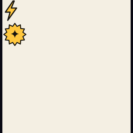
22
Langues couvertes par le pipeline de traduction IA
24 000+
Pages servies avec ISR