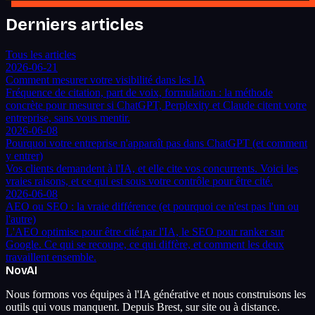
Derniers articles
Tous les articles
2026-06-21
Comment mesurer votre visibilité dans les IA
Fréquence de citation, part de voix, formulation : la méthode
concrète pour mesurer si ChatGPT, Perplexity et Claude citent votre
entreprise, sans vous mentir.
2026-06-08
Pourquoi votre entreprise n'apparaît pas dans ChatGPT (et comment
y entrer)
Vos clients demandent à l'IA, et elle cite vos concurrents. Voici les
vraies raisons, et ce qui est sous votre contrôle pour être cité.
2026-06-08
AEO ou SEO : la vraie différence (et pourquoi ce n'est pas l'un ou
l'autre)
L'AEO optimise pour être cité par l'IA, le SEO pour ranker sur
Google. Ce qui se recoupe, ce qui diffère, et comment les deux
travaillent ensemble.
Nov
AI
Nous formons vos équipes à l'IA générative et nous construisons les
outils qui vous manquent. Depuis Brest, sur site ou à distance.