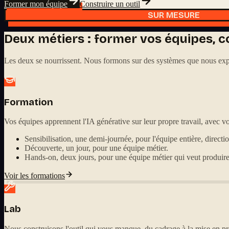
Former mon équipe
Construire un outil
SUR MESURE
Deux métiers : former vos équipes, co
Les deux se nourrissent. Nous formons sur des systèmes que nous explo
Formation
Vos équipes apprennent l'IA générative sur leur propre travail, avec vo
Sensibilisation, une demi-journée, pour l'équipe entière, directi
Découverte, un jour, pour une équipe métier.
Hands-on, deux jours, pour une équipe métier qui veut produire
Voir les formations
Lab
Nous construisons l'outil qui vous manque, du cadrage à la mise en pr