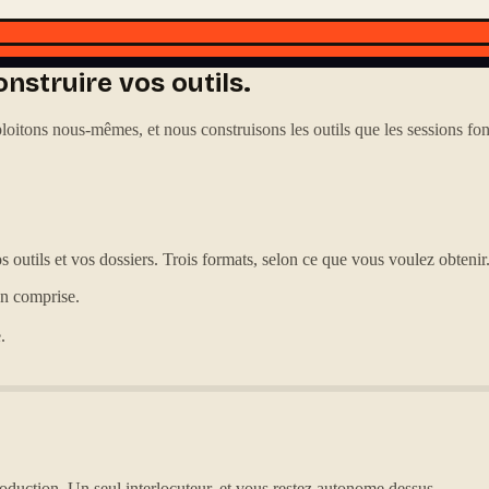
nstruire vos outils.
itons nous-mêmes, et nous construisons les outils que les sessions font
s outils et vos dossiers. Trois formats, selon ce que vous voulez obtenir
on comprise.
.
oduction. Un seul interlocuteur, et vous restez autonome dessus.