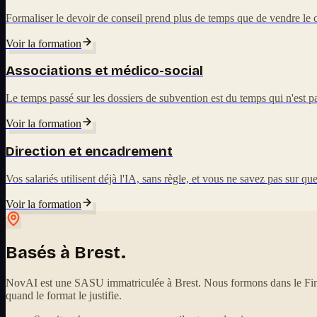
Formaliser le devoir de conseil prend plus de temps que de vendre le c
Voir la formation
Associations et médico-social
Le temps passé sur les dossiers de subvention est du temps qui n'est
Voir la formation
Direction et encadrement
Vos salariés utilisent déjà l'IA, sans règle, et vous ne savez pas sur q
Voir la formation
Basés à Brest.
NovAI est une SASU immatriculée à Brest. Nous formons dans le Finis
quand le format le justifie.