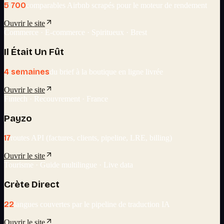
5 700
comparables Airbnb scrapés pour le moteur de rendement
Ouvrir le site
Commerce · E-commerce · Spiritueux · Brest
Il Était Un Fût
4 semaines
du brief à la boutique en ligne livrée
Ouvrir le site
Fintech · Recouvrement · France
Payzo
17
routes API (factures, clients, pipeline, LRE, billing)
Ouvrir le site
Tourisme · Guide multilingue · Live data
Crète Direct
22
langues couvertes par le pipeline de traduction IA
Ouvrir le site