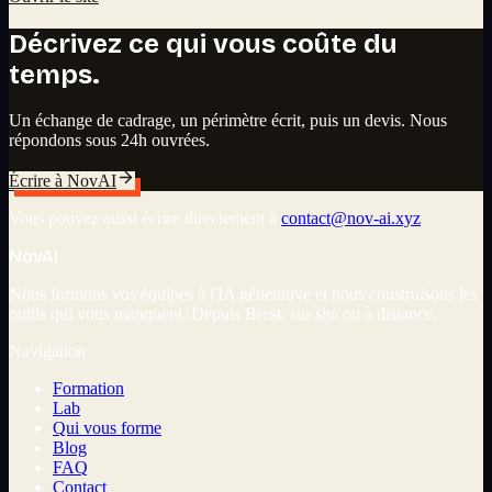
Décrivez ce qui vous coûte du
temps.
Un échange de cadrage, un périmètre écrit, puis un devis. Nous
répondons sous 24h ouvrées.
Écrire à NovAI
Vous pouvez aussi écrire directement à
contact@nov-ai.xyz
Nov
AI
Nous formons vos équipes à l'IA générative et nous construisons les
outils qui vous manquent. Depuis Brest, sur site ou à distance.
Navigation
Formation
Lab
Qui vous forme
Blog
FAQ
Contact