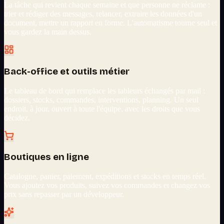
La tâche qui revient chaque semaine et que personne ne réclame :
trier et rédiger des messages, relancer, extraire les données d'un
document, mettre un rapport en forme. L'automatisme tourne seul et
vous gardez la main dessus.
Back-office et outils métier
Le tableau de bord qui remplace les tableurs échangés par mail :
dossiers, stocks, commandes, interventions, planning. Un seul
endroit, à jour, ouvert à toute l'équipe, avec les droits que vous
décidez.
Boutiques en ligne
Catalogue, panier, paiement, expéditions et stocks en temps réel.
Vous ajoutez vos produits, suivez vos commandes et changez vos
prix sans repasser par un développeur.