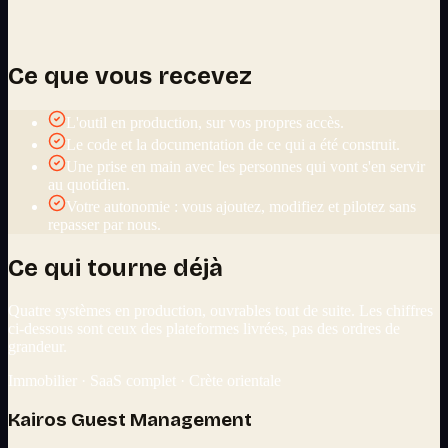
Ce que vous recevez
L'outil en production, sur vos propres accès.
Le code et la documentation de ce qui a été construit.
Une prise en main avec les personnes qui vont s'en servir
au quotidien.
Votre autonomie : vous ajoutez, modifiez et pilotez sans
repasser par nous.
Ce qui tourne déjà
Quatre systèmes en production, ouvrables tout de suite. Les chiffres
ci-dessous sont ceux des plateformes livrées, pas des ordres de
grandeur.
Immobilier · SaaS complet · Crète orientale
Kairos Guest Management