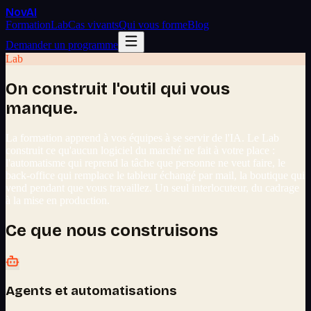
Nov
AI
Formation
Lab
Cas vivants
Qui vous forme
Blog
Demander un programme
Lab
On construit l'outil qui vous
manque.
La formation apprend à vos équipes à se servir de l'IA. Le Lab
construit ce qu'aucun logiciel du marché ne fait à votre place :
l'automatisme qui reprend la tâche que personne ne veut faire, le
back-office qui remplace le tableur échangé par mail, la boutique qui
vend pendant que vous travaillez. Un seul interlocuteur, du cadrage
à la mise en production.
Ce que nous construisons
Agents et automatisations