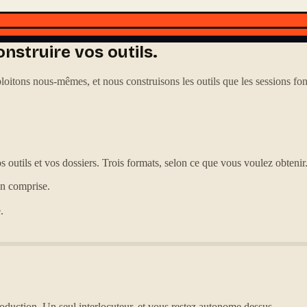
nstruire vos outils.
itons nous-mêmes, et nous construisons les outils que les sessions font
s outils et vos dossiers. Trois formats, selon ce que vous voulez obtenir
on comprise.
.
oduction. Un seul interlocuteur, et vous restez autonome dessus.