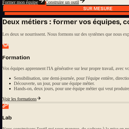
Former mon équipe
Construire un outil
SUR MESURE
Deux métiers : former vos équipes, co
Les deux se nourrissent. Nous formons sur des systèmes que nous explo
Formation
Vos équipes apprennent l'IA générative sur leur propre travail, avec vo
Sensibilisation, une demi-journée, pour l'équipe entière, directi
Découverte, un jour, pour une équipe métier.
Hands-on, deux jours, pour une équipe métier qui veut produire
Voir les formations
Lab
Nous construisons l'outil qui vous manque, du cadrage à la mise en pr