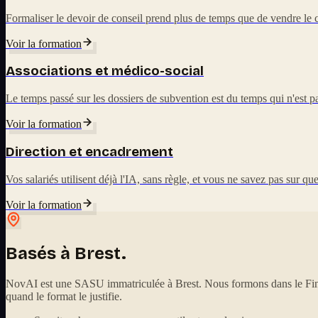
Formaliser le devoir de conseil prend plus de temps que de vendre le c
Voir la formation
Associations et médico-social
Le temps passé sur les dossiers de subvention est du temps qui n'est
Voir la formation
Direction et encadrement
Vos salariés utilisent déjà l'IA, sans règle, et vous ne savez pas sur q
Voir la formation
Basés à Brest.
NovAI est une SASU immatriculée à Brest. Nous formons dans le Finis
quand le format le justifie.