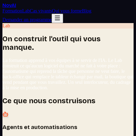
Nov
AI
Formation
Lab
Cas vivants
Qui vous forme
Blog
Demander un programme
Lab
On construit l'outil qui vous
manque.
La formation apprend à vos équipes à se servir de l'IA. Le Lab
construit ce qu'aucun logiciel du marché ne fait à votre place :
l'automatisme qui reprend la tâche que personne ne veut faire, le
back-office qui remplace le tableur échangé par mail, la boutique qui
vend pendant que vous travaillez. Un seul interlocuteur, du cadrage
à la mise en production.
Ce que nous construisons
Agents et automatisations