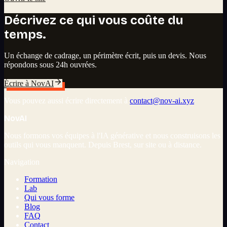
Décrivez ce qui vous coûte du
temps.
Un échange de cadrage, un périmètre écrit, puis un devis. Nous
répondons sous 24h ouvrées.
Écrire à NovAI
Vous pouvez aussi écrire directement à
contact@nov-ai.xyz
Nov
AI
Nous formons vos équipes à l'IA générative et nous construisons les
outils qui vous manquent. Depuis Brest, sur site ou à distance.
Navigation
Formation
Lab
Qui vous forme
Blog
FAQ
Contact