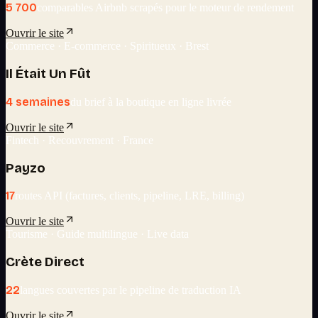
5 700
comparables Airbnb scrapés pour le moteur de rendement
Ouvrir le site
Commerce · E-commerce · Spiritueux · Brest
Il Était Un Fût
4 semaines
du brief à la boutique en ligne livrée
Ouvrir le site
Fintech · Recouvrement · France
Payzo
17
routes API (factures, clients, pipeline, LRE, billing)
Ouvrir le site
Tourisme · Guide multilingue · Live data
Crète Direct
22
langues couvertes par le pipeline de traduction IA
Ouvrir le site