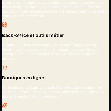
La tâche qui revient chaque semaine et que personne ne réclame :
trier et rédiger des messages, relancer, extraire les données d'un
document, mettre un rapport en forme. L'automatisme tourne seul et
vous gardez la main dessus.
Back-office et outils métier
Le tableau de bord qui remplace les tableurs échangés par mail :
dossiers, stocks, commandes, interventions, planning. Un seul
endroit, à jour, ouvert à toute l'équipe, avec les droits que vous
décidez.
Boutiques en ligne
Catalogue, panier, paiement, expéditions et stocks en temps réel.
Vous ajoutez vos produits, suivez vos commandes et changez vos
prix sans repasser par un développeur.