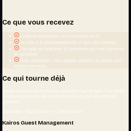
Ce que vous recevez
L'outil en production, sur vos propres accès.
Le code et la documentation de ce qui a été construit.
Une prise en main avec les personnes qui vont s'en servir
au quotidien.
Votre autonomie : vous ajoutez, modifiez et pilotez sans
repasser par nous.
Ce qui tourne déjà
Quatre systèmes en production, ouvrables tout de suite. Les chiffres
ci-dessous sont ceux des plateformes livrées, pas des ordres de
grandeur.
Immobilier · SaaS complet · Crète orientale
Kairos Guest Management