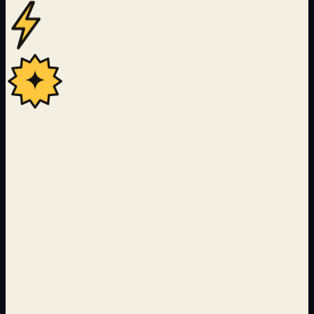
22
Langues couvertes par le pipeline de traduction IA
24 000+
Pages servies avec ISR