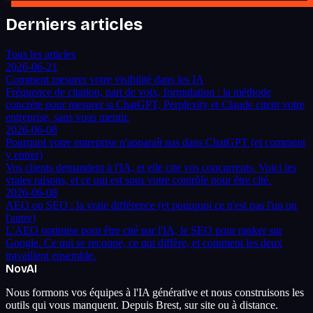
Derniers articles
Tous les articles
2026-06-21
Comment mesurer votre visibilité dans les IA
Fréquence de citation, part de voix, formulation : la méthode
concrète pour mesurer si ChatGPT, Perplexity et Claude citent votre
entreprise, sans vous mentir.
2026-06-08
Pourquoi votre entreprise n'apparaît pas dans ChatGPT (et comment
y entrer)
Vos clients demandent à l'IA, et elle cite vos concurrents. Voici les
vraies raisons, et ce qui est sous votre contrôle pour être cité.
2026-06-08
AEO ou SEO : la vraie différence (et pourquoi ce n'est pas l'un ou
l'autre)
L'AEO optimise pour être cité par l'IA, le SEO pour ranker sur
Google. Ce qui se recoupe, ce qui diffère, et comment les deux
travaillent ensemble.
Nov
AI
Nous formons vos équipes à l'IA générative et nous construisons les
outils qui vous manquent. Depuis Brest, sur site ou à distance.