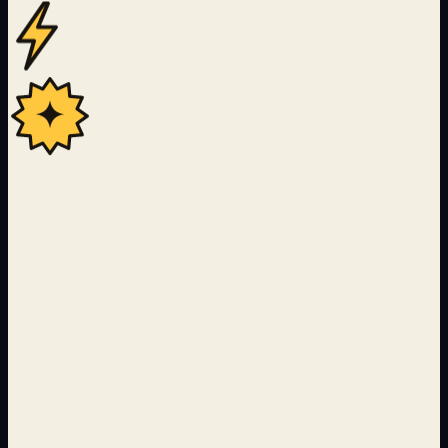
22
Langues couvertes par le pipeline de traduction IA
24 000+
Pages servies avec ISR