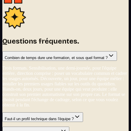
Questions fréquentes.
Combien de temps dure une formation, et sous quel format ?
Trois formats. Sensibilisation, une demi-journée, pour l'équipe
entière, direction comprise : poser un vocabulaire commun et cadrer
les usages autorisés. Découverte, un jour, pour une équipe métier :
installer les premiers usages fiables sur les outils du quotidien.
Hands-on, deux jours, pour une équipe qui veut produire : elle
construit son premier automatisme sur son propre cas. Le format se
choisit pendant l'échange de cadrage, selon ce que vous voulez
obtenir à la fin.
Faut-il un profil technique dans l'équipe ?